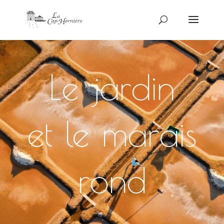
Le jardin
et le marais
rond